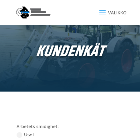
KUNDENKÄT
Arbetets smidighet:
Usel